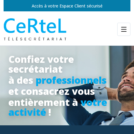
Accès à votre Espace Client sécurisé
Confiez votre
secrétariat
à des
professionnels
et consacrez vous
entièrement à
votre
activité
!