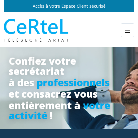
Accès à votre Espace Client sécurisé
Confiez votre
secrétariat
à des
professionnels
et consacrez vous
entièrement à
votre
activité
!