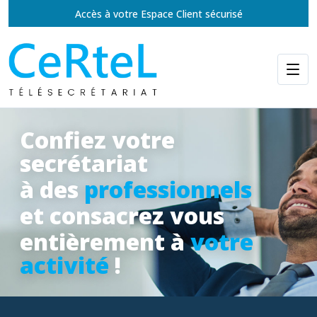
Accès à votre Espace Client sécurisé
Confiez votre
secrétariat
à des
professionnels
et consacrez vous
entièrement à
votre
activité
!