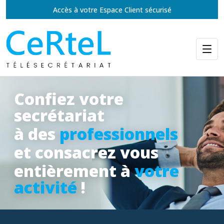
Accès à votre Espace Client sécurisé
Confiez votre
secrétariat
à des
professionnels
et consacrez vous
entièrement à
votre
activité
!