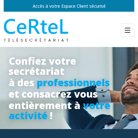
Accès à votre Espace Client sécurisé
Confiez votre
secrétariat
à des
professionnels
et consacrez vous
entièrement à
votre
activité
!