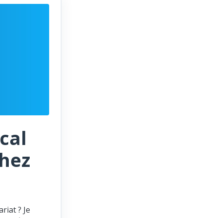
cal
chez
riat ? Je