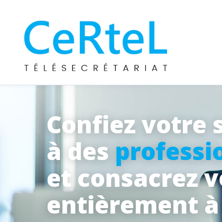
Confiez votre 
à des
professi
et consacrez 
entièrement 