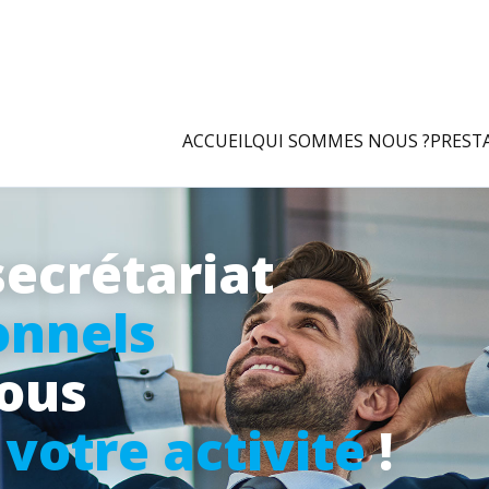
ACCUEIL
QUI SOMMES NOUS ?
PREST
secrétariat
onnels
vous
à
votre activité
!