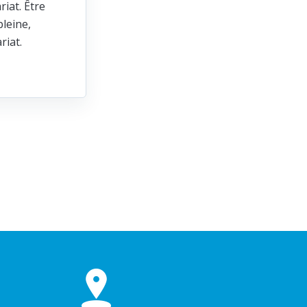
riat. Être
leine,
ariat.