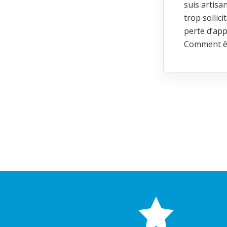
suis artisa
trop sollic
perte d’app
Comment ête