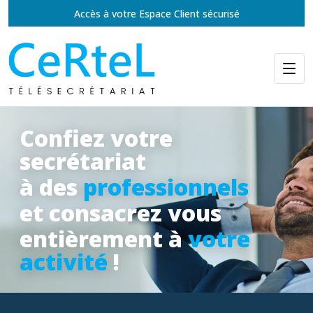
Accès à votre Espace Client sécurisé
Confiez votre
secrétariat
à des
professionnels
et consacrez vous
entièrement à
votre
activité
!