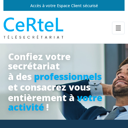
Accès à votre Espace Client sécurisé
Confiez votre
secrétariat
à des
professionnels
et consacrez vous
entièrement à
votre
activité
!