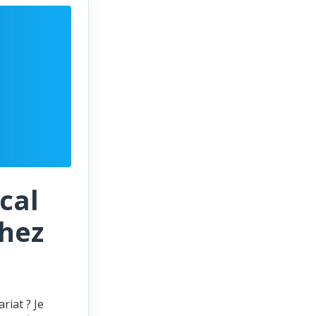
cal
chez
riat ? Je