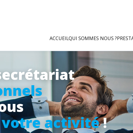
ACCUEIL
QUI SOMMES NOUS ?
PREST
secrétariat
onnels
vous
à
votre activité
!