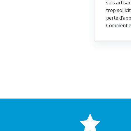
suis artisa
trop sollic
perte d’app
Comment ête