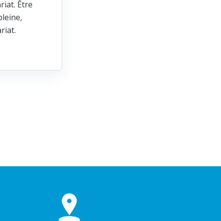
riat. Être
leine,
ariat.