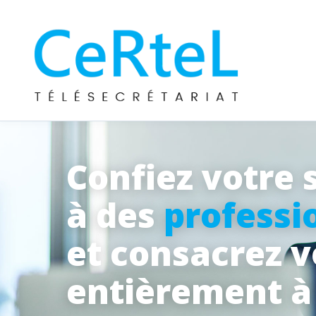
Confiez votre 
à des
professi
et consacrez 
entièrement 