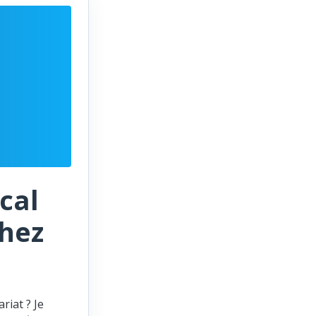
cal
chez
riat ? Je