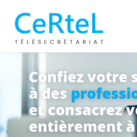
Confiez votre 
à des
professi
et consacrez 
entièrement 