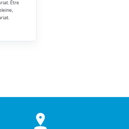
riat. Être
leine,
ariat.