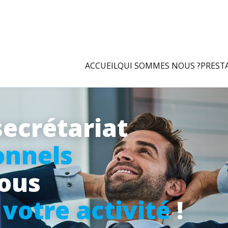
ACCUEIL
QUI SOMMES NOUS ?
PREST
secrétariat
onnels
vous
à
votre activité
!