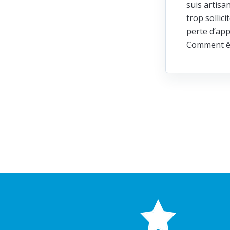
suis artisa
trop sollic
perte d’app
Comment ête