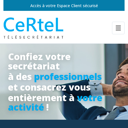
Accès à votre Espace Client sécurisé
Confiez votre
secrétariat
à des
professionnels
et consacrez vous
entièrement à
votre
activité
!