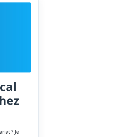
cal
chez
riat ? Je