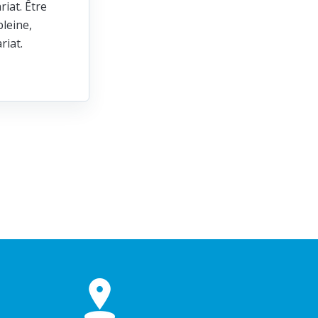
riat. Être
leine,
ariat.