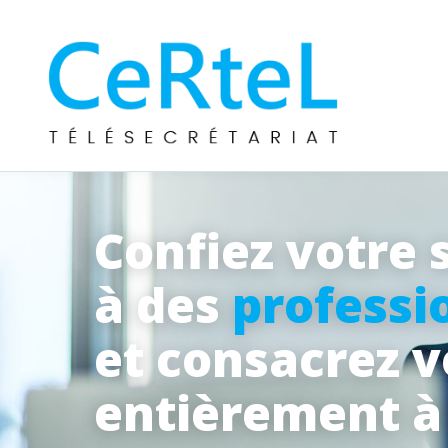
Confiez votre 
à des
professi
et consacrez 
entièrement 