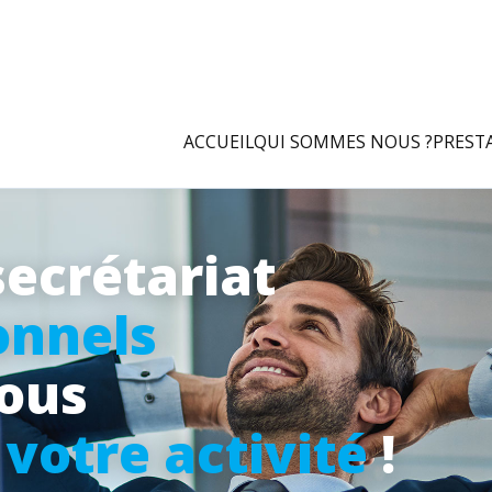
ACCUEIL
QUI SOMMES NOUS ?
PREST
secrétariat
onnels
vous
à
votre activité
!