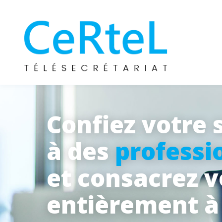
Confiez votre 
à des
professi
et consacrez 
entièrement 