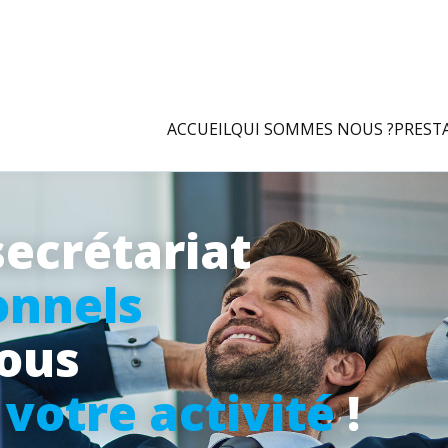
ACCUEIL
QUI SOMMES NOUS ?
PREST
secrétariat
onnels
vous
à
votre activité
!