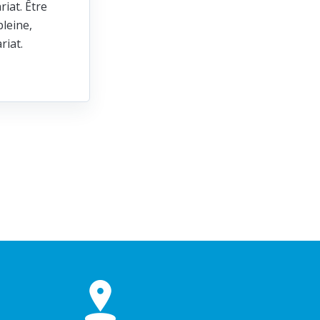
riat. Être
leine,
ariat.