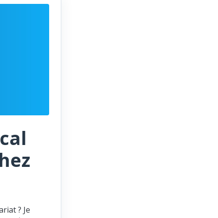
cal
chez
riat ? Je