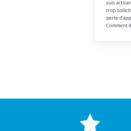
suis artisa
trop sollic
perte d’app
Comment ête