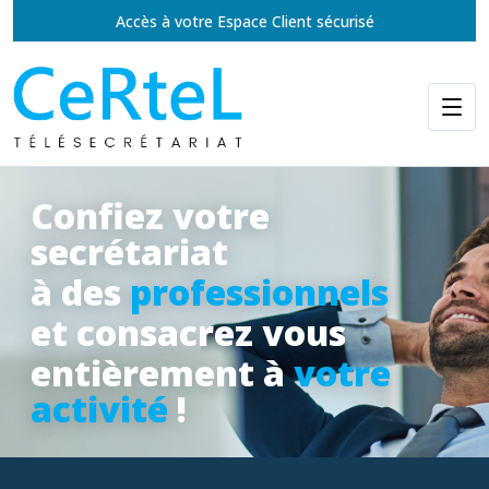
Accès à votre Espace Client sécurisé
Confiez votre
secrétariat
à des
professionnels
et consacrez vous
entièrement à
votre
activité
!