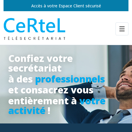
Accès à votre Espace Client sécurisé
Confiez votre
secrétariat
à des
professionnels
et consacrez vous
entièrement à
votre
activité
!