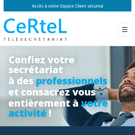
Accès à votre Espace Client sécurisé
Confiez votre
secrétariat
à des
professionnels
et consacrez vous
entièrement à
votre
activité
!