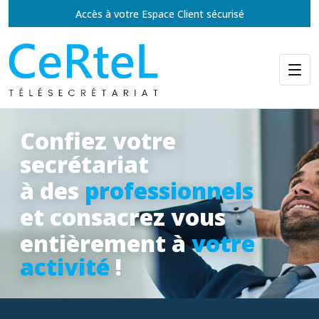
Accès à votre Espace Client sécurisé
Confiez votre
secrétariat
à des
professionnels
et consacrez vous
entièrement à
votre
activité
!