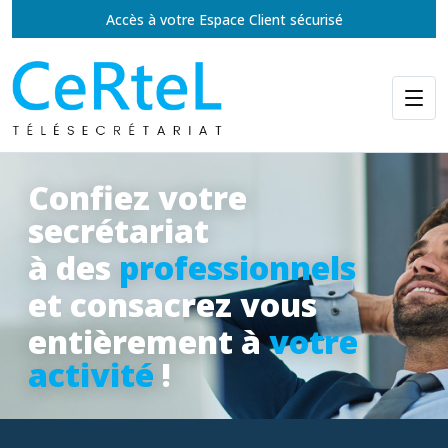
Accès à votre Espace Client sécurisé
Confiez votre
secrétariat
à des
professionnels
et consacrez vous
entièrement à
votre
activité
!