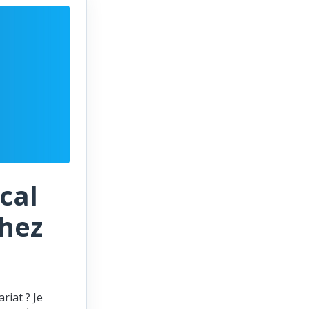
cal
chez
riat ? Je