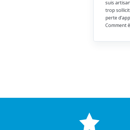
suis artisa
trop sollic
perte d’app
Comment ête