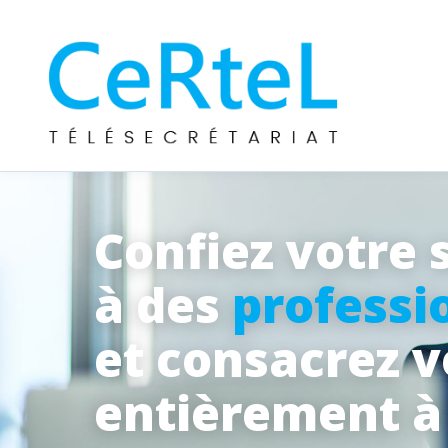
Confiez votre 
à des
professi
et consacrez 
entièrement 