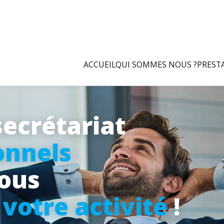
ACCUEIL
QUI SOMMES NOUS ?
PREST
secrétariat
onnels
vous
à
votre activité
!