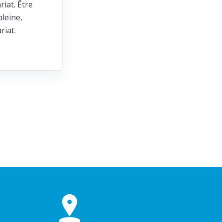
riat. Être
leine,
ariat.