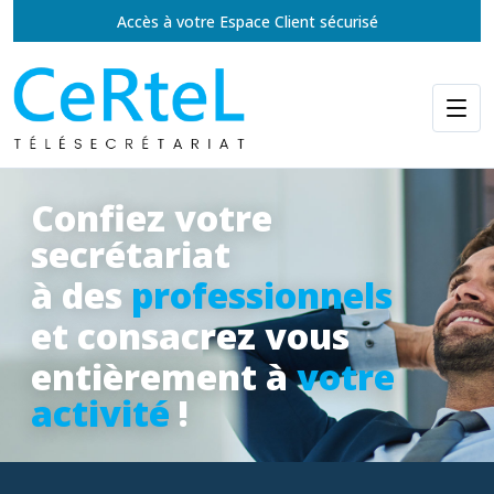
Accès à votre Espace Client sécurisé
Confiez votre
secrétariat
à des
professionnels
et consacrez vous
entièrement à
votre
activité
!