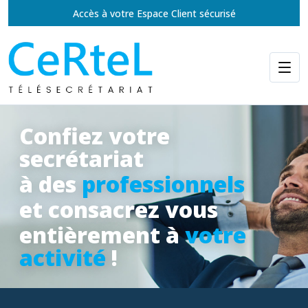
Accès à votre Espace Client sécurisé
Confiez votre
secrétariat
à des
professionnels
et consacrez vous
entièrement à
votre
activité
!