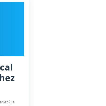
cal
chez
riat ? Je