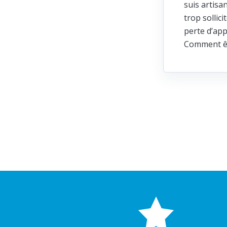
suis artisa
trop sollic
perte d’app
Comment ête