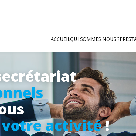
ACCUEIL
QUI SOMMES NOUS ?
PREST
secrétariat
onnels
vous
à
votre activité
!