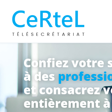
Confiez votre 
à des
professi
et consacrez 
entièrement 