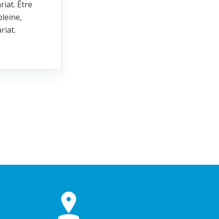
riat. Être
leine,
ariat.