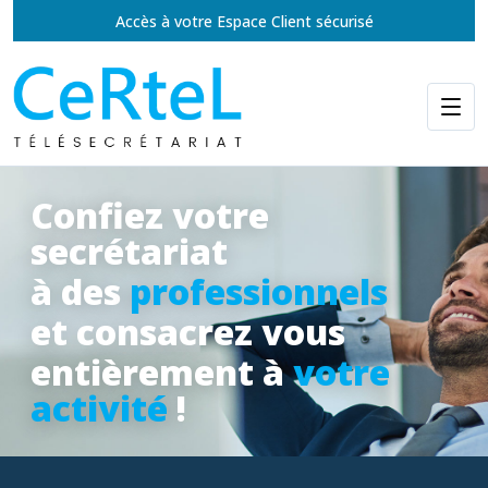
Accès à votre Espace Client sécurisé
Confiez votre
secrétariat
à des
professionnels
et consacrez vous
entièrement à
votre
activité
!