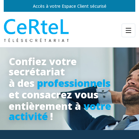
Accès à votre Espace Client sécurisé
Confiez votre
secrétariat
à des
professionnels
et consacrez vous
entièrement à
votre
activité
!