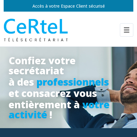
Accès à votre Espace Client sécurisé
Confiez votre
secrétariat
à des
professionnels
et consacrez vous
entièrement à
votre
activité
!