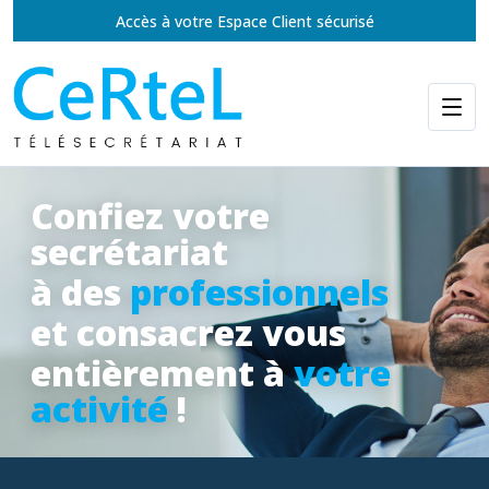
Accès à votre Espace Client sécurisé
Confiez votre
secrétariat
à des
professionnels
et consacrez vous
entièrement à
votre
activité
!