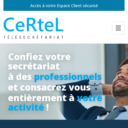
Accès à votre Espace Client sécurisé
Confiez votre
secrétariat
à des
professionnels
et consacrez vous
entièrement à
votre
activité
!