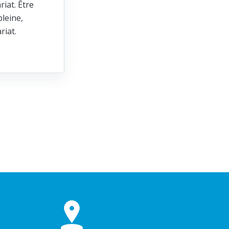
riat. Être
leine,
ariat.