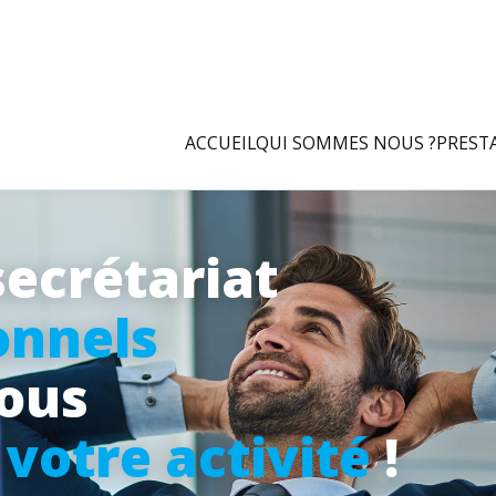
ACCUEIL
QUI SOMMES NOUS ?
PREST
secrétariat
onnels
vous
à
votre activité
!