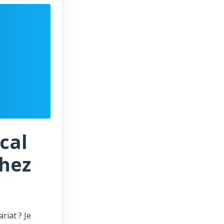
cal
chez
riat ? Je