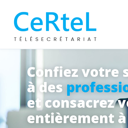
Confiez votre 
à des
professi
et consacrez 
entièrement 