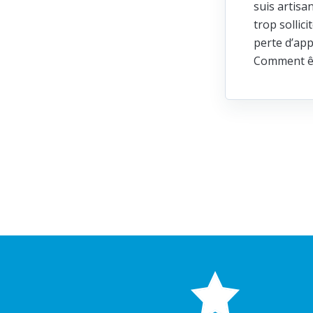
suis artisa
trop sollic
perte d’app
Comment ête