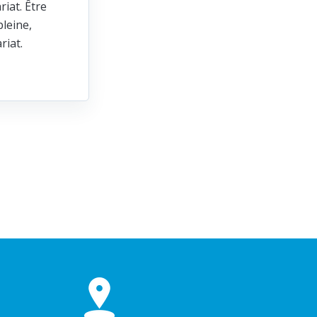
riat. Être
leine,
ariat.