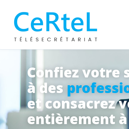
Confiez votre 
à des
professi
et consacrez 
entièrement 