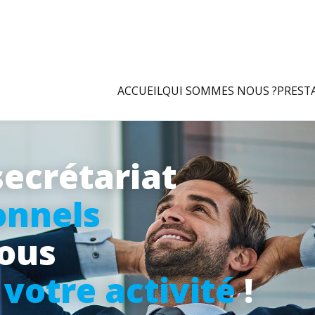
ACCUEIL
QUI SOMMES NOUS ?
PREST
secrétariat
onnels
vous
à
votre activité
!