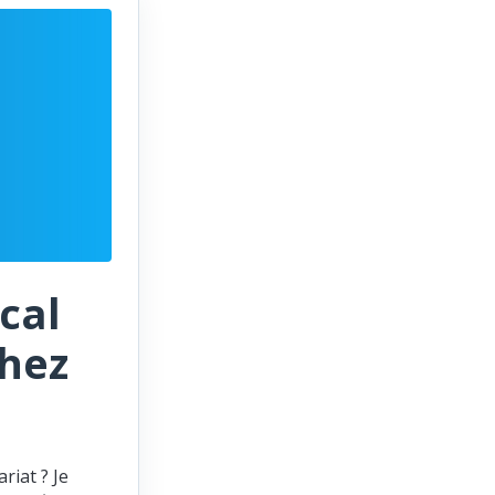
cal
chez
riat ? Je