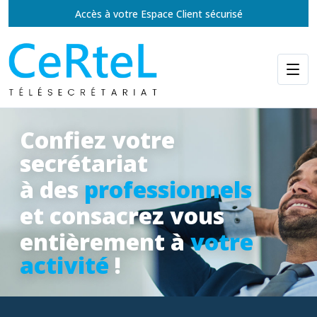
Accès à votre Espace Client sécurisé
Confiez votre
secrétariat
à des
professionnels
et consacrez vous
entièrement à
votre
activité
!