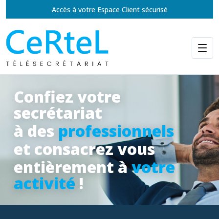
Accès à votre Espace Client sécurisé
Confiez votre
secrétariat
à des
professionnels
et consacrez vous
entièrement à
votre
activité
!