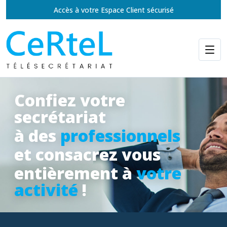
Accès à votre Espace Client sécurisé
Confiez votre
secrétariat
à des
professionnels
et consacrez vous
entièrement à
votre
activité
!