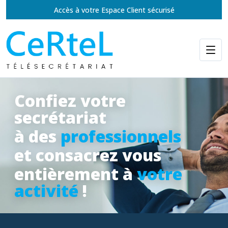
Accès à votre Espace Client sécurisé
Confiez votre
secrétariat
à des
professionnels
et consacrez vous
entièrement à
votre
activité
!