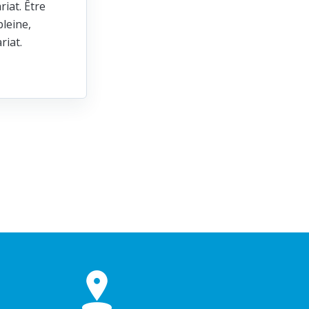
riat. Être
leine,
ariat.