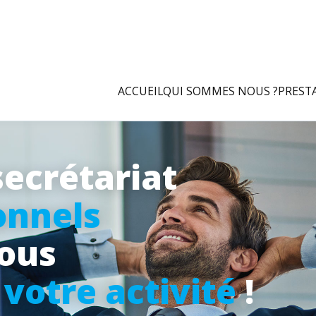
ACCUEIL
QUI SOMMES NOUS ?
PREST
secrétariat
onnels
vous
à
votre activité
!