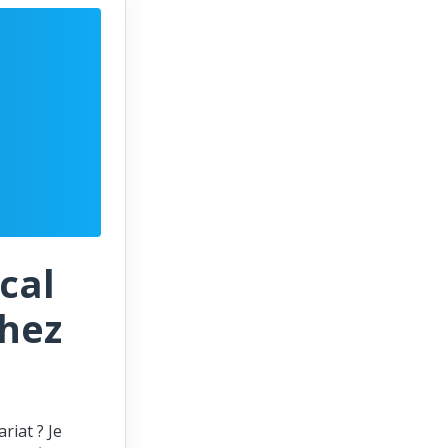
cal
chez
riat ? Je