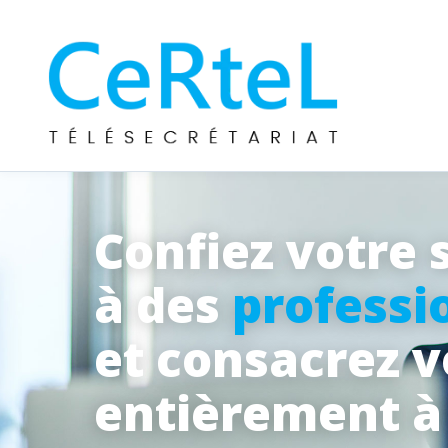
Confiez votre 
à des
professi
et consacrez 
entièrement 