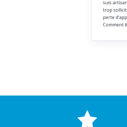
suis artisa
trop sollic
perte d’app
Comment ête