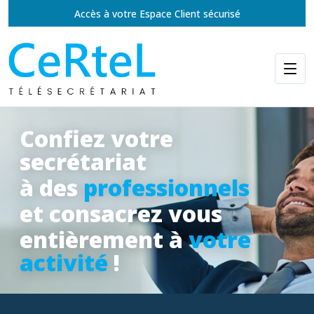
Accès à votre Espace Client sécurisé
Confiez votre
secrétariat
à des
professionnels
et consacrez vous
entièrement à
votre
activité
!