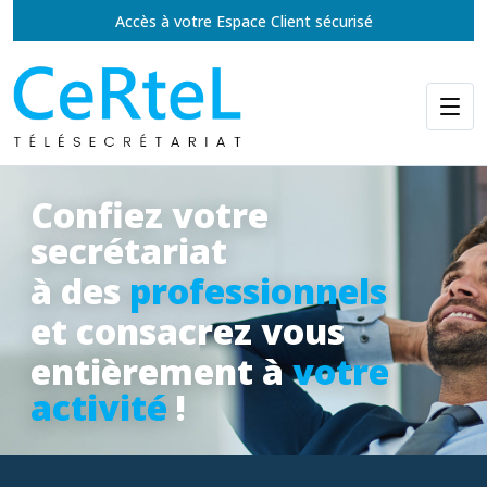
Accès à votre Espace Client sécurisé
Confiez votre
secrétariat
à des
professionnels
et consacrez vous
entièrement à
votre
activité
!