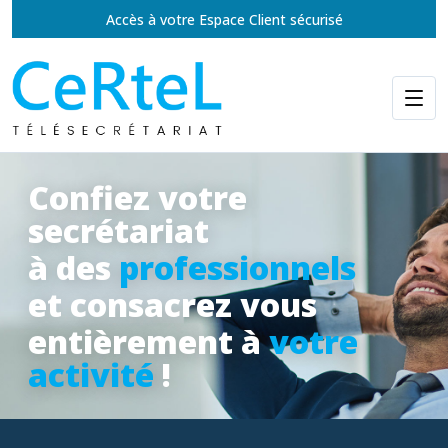
Accès à votre Espace Client sécurisé
Confiez votre
secrétariat
à des
professionnels
et consacrez vous
entièrement à
votre
activité
!