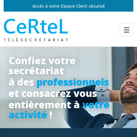
Accès à votre Espace Client sécurisé
Confiez votre
secrétariat
à des
professionnels
et consacrez vous
entièrement à
votre
activité
!