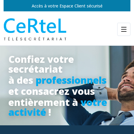
Accès à votre Espace Client sécurisé
Confiez votre
secrétariat
à des
professionnels
et consacrez vous
entièrement à
votre
activité
!