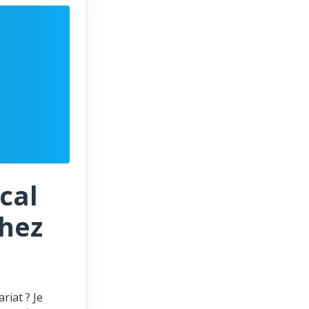
cal
chez
riat ? Je