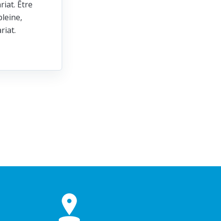
riat. Être
leine,
ariat.