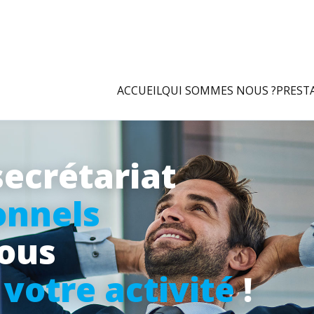
ACCUEIL
QUI SOMMES NOUS ?
PREST
secrétariat
onnels
vous
à
votre activité
!