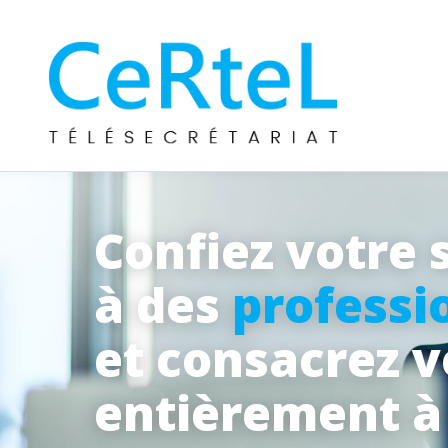
Confiez votre 
à des
professi
et consacrez 
entièrement 