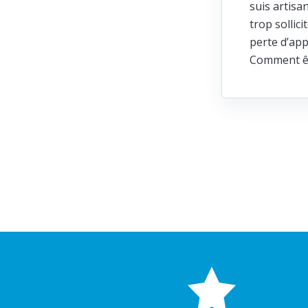
suis artisa
trop sollic
perte d’app
Comment ête