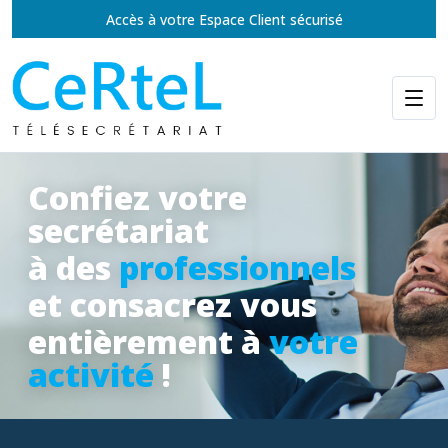
Accès à votre Espace Client sécurisé
Confiez votre
secrétariat
à des
professionnels
et consacrez vous
entièrement à
votre
activité
!