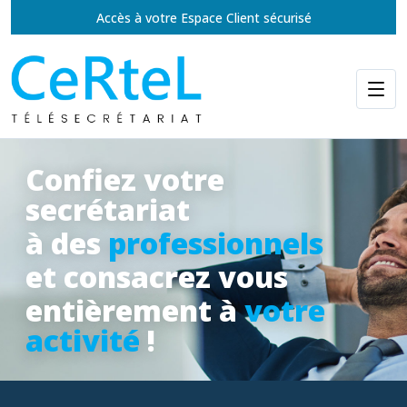
Accès à votre Espace Client sécurisé
Confiez votre
secrétariat
à des
professionnels
et consacrez vous
entièrement à
votre
activité
!