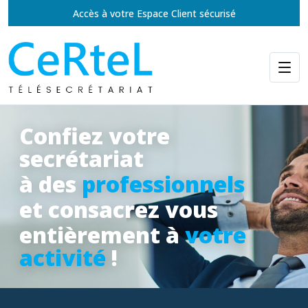
Accès à votre Espace Client sécurisé
Confiez votre
secrétariat
à des
professionnels
et consacrez vous
entièrement à
votre
activité
!