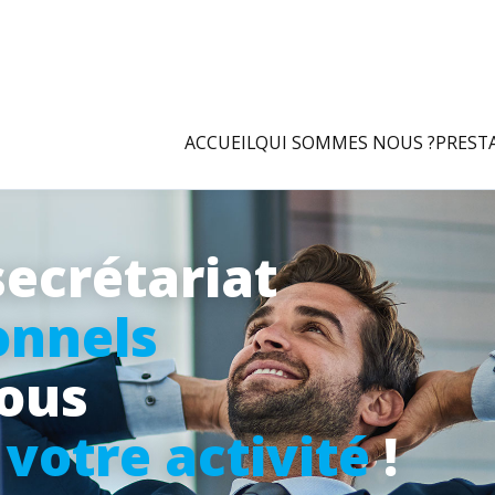
ACCUEIL
QUI SOMMES NOUS ?
PREST
secrétariat
onnels
vous
à
votre activité
!