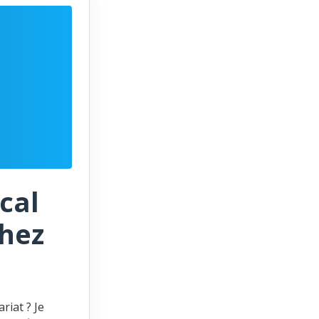
cal
chez
riat ? Je