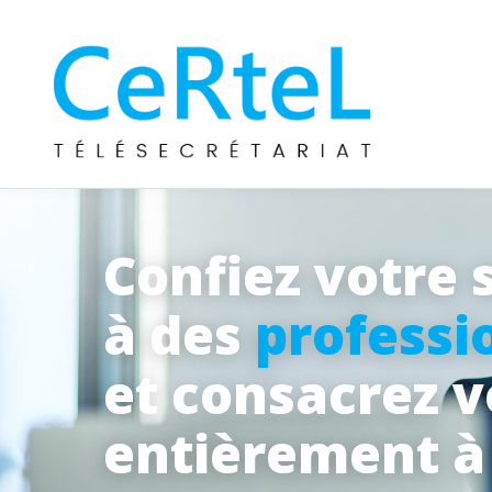
Confiez votre 
à des
professi
et consacrez 
entièrement 