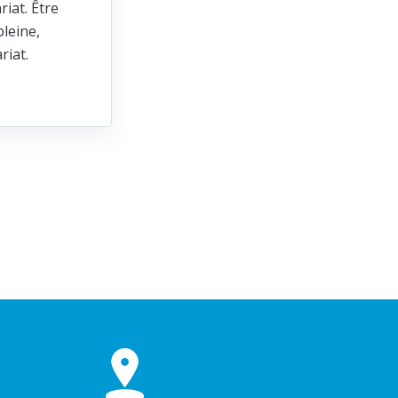
riat. Être
leine,
ariat.