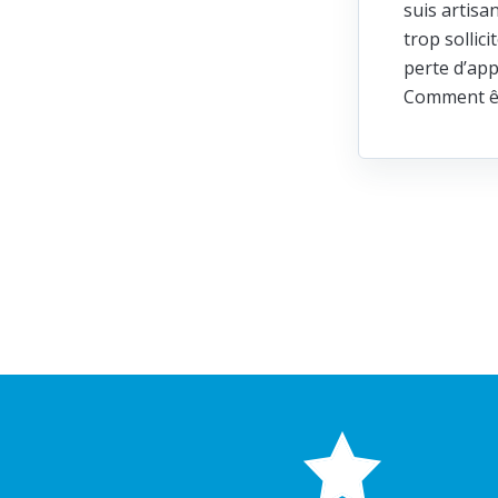
suis artisa
trop sollic
perte d’app
Comment ête