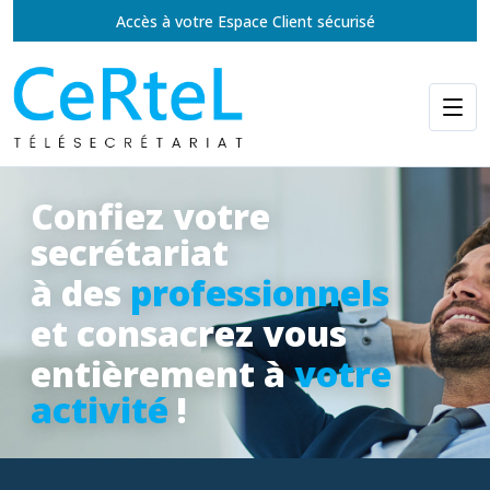
Accès à votre Espace Client sécurisé
Confiez votre
secrétariat
à des
professionnels
et consacrez vous
entièrement à
votre
activité
!