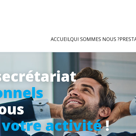
ACCUEIL
QUI SOMMES NOUS ?
PREST
secrétariat
onnels
vous
à
votre activité
!