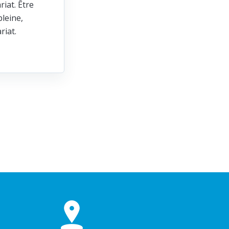
riat. Être
leine,
ariat.