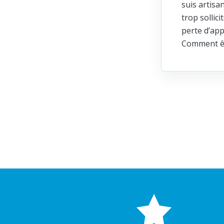
suis artisa
trop sollic
perte d’app
Comment ête