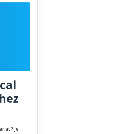
cal
chez
riat ? Je