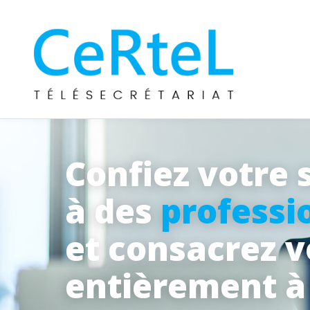
Confiez votre 
à des
professi
et consacrez 
entièrement 