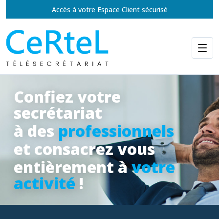
Accès à votre Espace Client sécurisé
Confiez votre
secrétariat
à des
professionnels
et consacrez vous
entièrement à
votre
activité
!