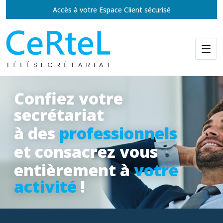
Accès à votre Espace Client sécurisé
Confiez votre
secrétariat
à des
professionnels
et consacrez vous
entièrement à
votre
activité
!