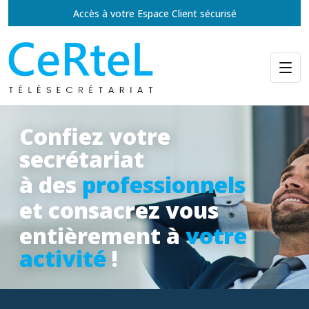
Accès à votre Espace Client sécurisé
Confiez votre
secrétariat
à des
professionnels
et consacrez vous
entièrement à
votre
activité
!