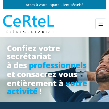
Accès à votre Espace Client sécurisé
Confiez votre
secrétariat
à des
professionnels
et consacrez vous
entièrement à
votre
activité
!